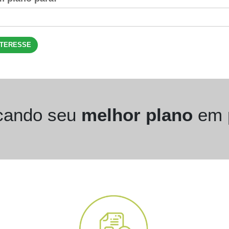
NTERESSE
cando seu
melhor plano
em p