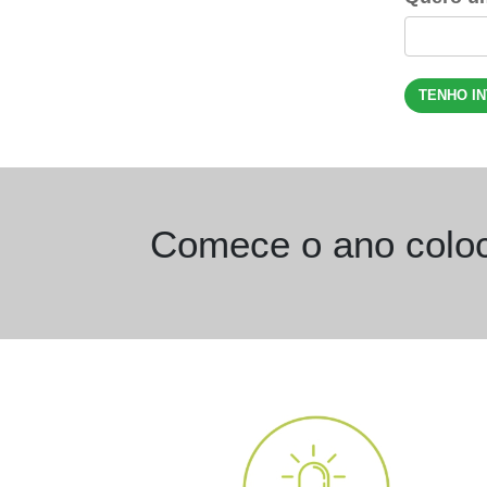
TENHO I
Comece o ano colo