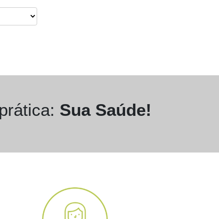
rática:
Sua Saúde!